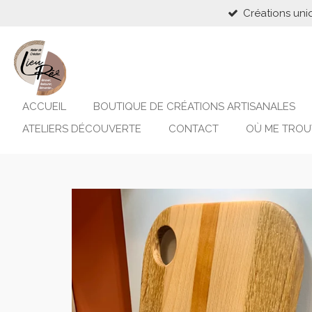
Créations uni
Passer
au
contenu
principal
ACCUEIL
BOUTIQUE DE CRÉATIONS ARTISANALES
ATELIERS DÉCOUVERTE
CONTACT
OÙ ME TROU