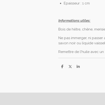
Epaisseur : 1 cm
Informations utiles:
Bois de hêtre, chêne, merisie
Ne pas immerger, ni passer 
savon noir ou liquide vaissel
Remettre de l'huile avec un 
P
P
P
a
a
a
r
r
r
t
t
t
a
a
a
g
g
g
e
e
e
r
r
r