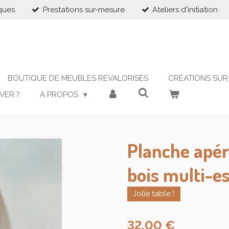
ques
Prestations sur-mesure
Ateliers d'initiation
BOUTIQUE DE MEUBLES REVALORISÉS
CRÉATIONS SUR
VER ?
A PROPOS
Planche apéri
bois multi-e
Jolie table !
32,00 €