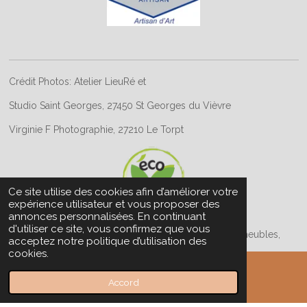
Crédit Photos: Atelier LieuRé et
Studio Saint Georges, 27450 St Georges du Vièvre
Virginie F Photographie, 27210 Le Torpt
Ce site utilise des cookies afin d’améliorer votre
expérience utilisateur et vous proposer des
annonces personnalisées. En continuant
d'utiliser ce site, vous confirmez que vous
© 2026 Atelier LieuRé Restauration/Rénovation de meubles,
acceptez notre politique d’utilisation des
ébénisterie, création bois recyclé & ateliers
cookies.
Propulsé par
Webador
Accord
E-mail
Téléphone