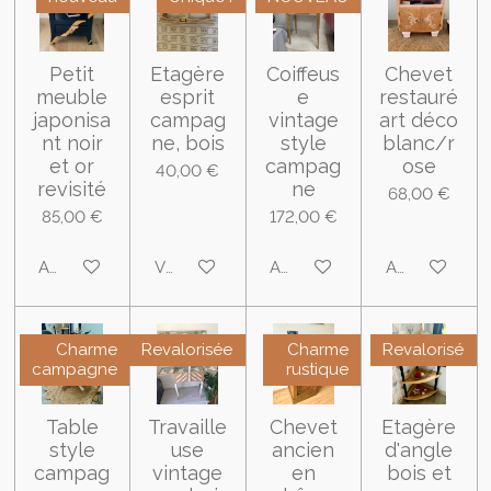
Petit
Etagère
Coiffeus
Chevet
meuble
esprit
e
restauré
japonisa
campag
vintage
art déco
nt noir
ne, bois
style
blanc/r
et or
campag
ose
40,00 €
revisité
ne
68,00 €
85,00 €
172,00 €
Ajouter au panier
Voir les détails
Ajouter au panier
Ajouter au pa
Charme
Revalorisée
Charme
Revalorisé
campagne
rustique
Table
Travaille
Chevet
Etagère
style
use
ancien
d'angle
campag
vintage
en
bois et