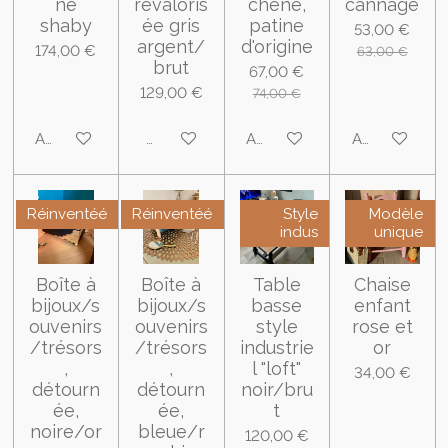
ne
revaloris
chêne,
cannage
shaby
ée gris
patine
53,00 €
argent/
d'origine
174,00 €
63,00 €
brut
67,00 €
129,00 €
74,00 €
Ajouter au panier
M'avertir si disponible
Ajouter au panier
Ajouter au pa
Réinventéé
Réinventéé
Style
Modèle
indus
unique
Boîte à
Boîte à
Table
Chaise
bijoux/s
bijoux/s
basse
enfant
ouvenirs
ouvenirs
style
rose et
/trésors
/trésors
industrie
or
,
,
l "loft"
34,00 €
détourn
détourn
noir/bru
ée,
ée,
t
noire/or
bleue/r
120,00 €