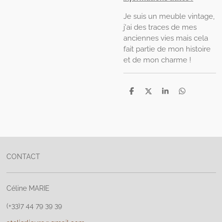
Je suis un meuble vintage,
j'ai des traces de mes
anciennes vies mais cela
fait partie de mon histoire
et de mon charme !
P
P
P
P
a
a
a
a
r
r
r
r
t
t
t
t
a
a
a
a
g
g
g
g
e
e
e
e
r
r
r
r
CONTACT
Céline MARIE
(+33)7 44 79 39 39