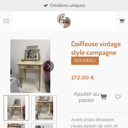
Créations uniques
Passer
au
contenu
principal
Coiffeuse vintage
style campagne
NOUVEAU
172,00 €
Ajouter au
panier
Avant j'etais délaissée,
j'avais besoin de soin et