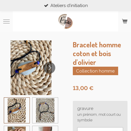
Ateliers d'initiation
Passer
au
contenu
principal
Bracelet homme
coton et bois
d'olivier
Collection homme
13,00 €
gravure
un prénom, mot court ou
symbole