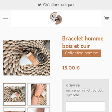
Créations uniques
Passer
au
contenu
principal
Bracelet homme
bois et cuir
Collection homme
15,00 €
gravure
un prénom, mot court ou
symbole