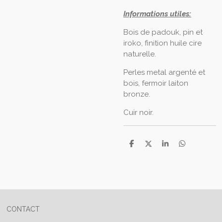
Informations utiles:
Bois de padouk, pin et
iroko, finition huile cire
naturelle.
Perles metal argenté et
bois, fermoir laiton
bronze.
Cuir noir.
P
P
P
P
a
a
a
a
r
r
r
r
t
t
t
t
a
a
a
a
g
g
g
g
e
e
e
e
r
r
r
r
CONTACT