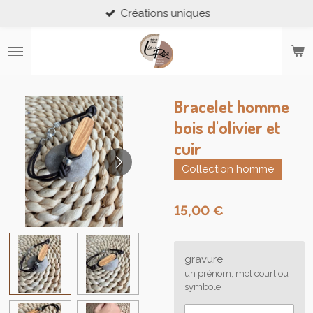
Créations uniques
Passer
au
contenu
principal
Bracelet homme
bois d'olivier et
cuir
Collection homme
15,00 €
gravure
un prénom, mot court ou
symbole