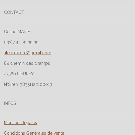
e
e
e
e
r
r
r
r
CONTACT
Céline MARIE
(+33)7 44 79 39 39
atelierlieure@gmail.com
84 chemin des champs
27560 LIEUREY
N°Siren: 98351122100019
INFOS
Mentions légales
Conditions Générales de vente