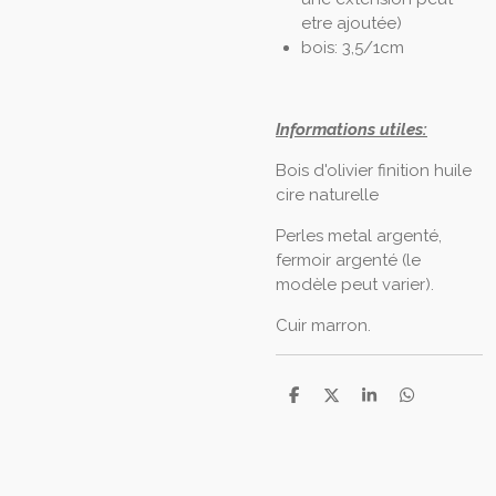
etre ajoutée)
bois: 3,5/1cm
Informations utiles:
Bois d'olivier finition huile
cire naturelle
Perles metal argenté,
fermoir argenté (le
modèle peut varier).
Cuir marron.
P
P
P
P
a
a
a
a
r
r
r
r
t
t
t
t
a
a
a
a
g
g
g
g