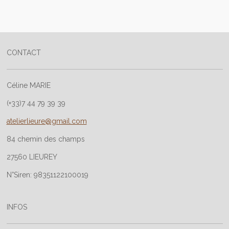
r
r
r
r
t
t
t
t
a
a
a
a
g
g
g
g
e
e
e
e
r
r
r
r
CONTACT
Céline MARIE
(+33)7 44 79 39 39
atelierlieure@gmail.com
84 chemin des champs
27560 LIEUREY
N°Siren: 98351122100019
INFOS