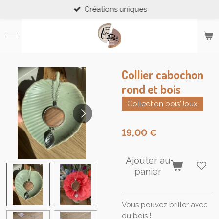
Créations uniques
Passer
au
contenu
principal
Collier cabochon
rond et bois
Collection bois'Joux
19,00 €
Ajouter au
panier
Vous pouvez briller avec
du bois !