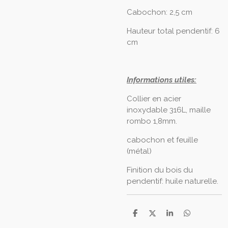
Cabochon: 2,5 cm
Hauteur total pendentif: 6
cm
Informations utiles:
Collier en acier
inoxydable 316L, maille
rombo 1,8mm.
cabochon et feuille
(métal)
Finition du bois du
pendentif: huile naturelle.
P
P
P
P
a
a
a
a