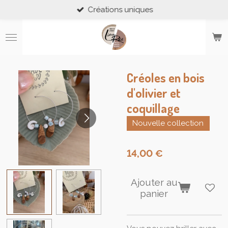
Créations uniques
Passer
au
contenu
principal
Créoles en bois
d'olivier et
coquillage
Nouvelle collection
14,00 €
Ajouter au
panier