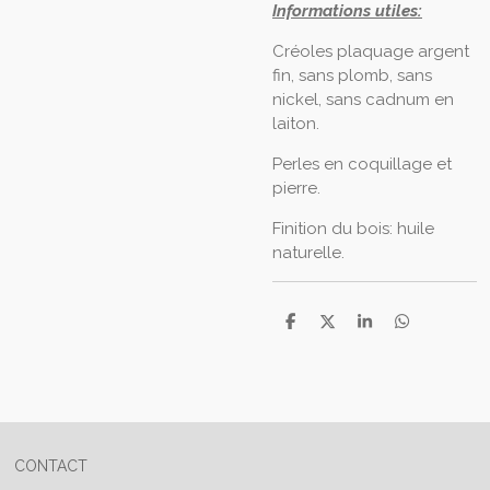
Informations utiles:
Créoles plaquage argent
fin, sans plomb, sans
nickel, sans cadnum en
laiton.
Perles en coquillage et
pierre.
Finition du bois: huile
naturelle.
P
P
P
P
a
a
a
a
r
r
r
r
t
t
t
t
a
a
a
a
g
g
g
g
e
e
e
e
r
r
r
r
CONTACT