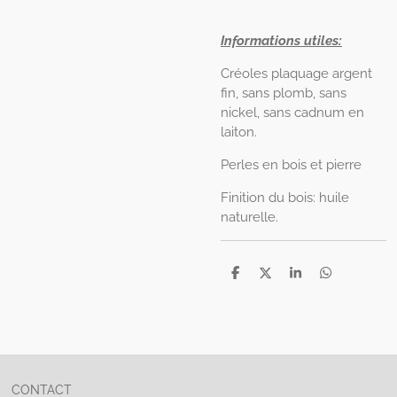
Informations utiles:
Créoles plaquage argent
fin, sans plomb, sans
nickel, sans cadnum en
laiton.
Perles en bois et pierre
Finition du bois: huile
naturelle.
P
P
P
P
a
a
a
a
r
r
r
r
t
t
t
t
a
a
a
a
g
g
g
g
e
e
e
e
r
r
r
r
CONTACT