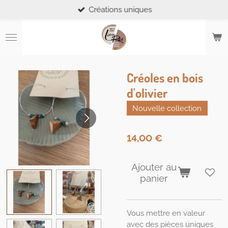
Créations uniques
Passer
au
contenu
principal
Créoles en bois
d'olivier
Nouvelle collection
14,00 €
Ajouter au
panier
Vous mettre en valeur
avec des pièces uniques