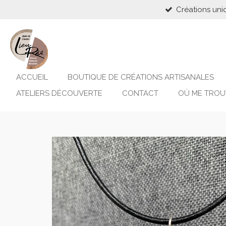
Créations uni
Passer
au
contenu
principal
ACCUEIL
BOUTIQUE DE CRÉATIONS ARTISANALES
ATELIERS DÉCOUVERTE
CONTACT
OÙ ME TROU