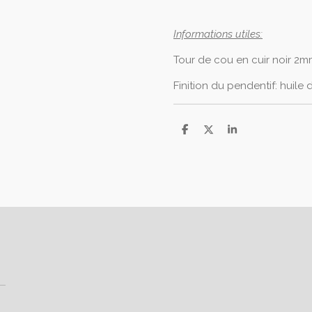
Informations utiles:
Tour de cou en cuir noir 2mm
Finition du pendentif: huile d
P
P
P
a
a
a
r
r
r
t
t
t
a
a
a
g
g
g
e
e
e
r
r
r