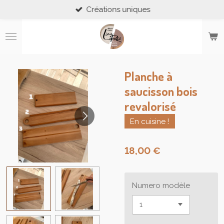
Créations uniques
Passer
au
contenu
principal
Planche à
saucisson bois
revalorisé
En cuisine !
18,00 €
Numero modèle