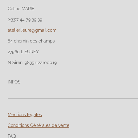
Céline MARIE
(+33)7 44 79 39 39
atelierlieure@gmail.com
84 chemin des champs
27560 LIEUREY
N°Siren: 98351122100019
INFOS
Mentions légales
Conditions Générales de vente
FAQ