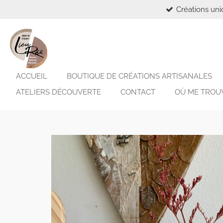
Créations un
Passer
au
contenu
principal
ACCUEIL
BOUTIQUE DE CRÉATIONS ARTISANALES
ATELIERS DÉCOUVERTE
CONTACT
OÙ ME TROU