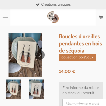
Créations uniques
Passer
au
contenu
principal
Boucles d'oreilles
pendantes en bois
de séquoia
collection bois'Joux
14,00 €
Être informé du retour
en stock du produit