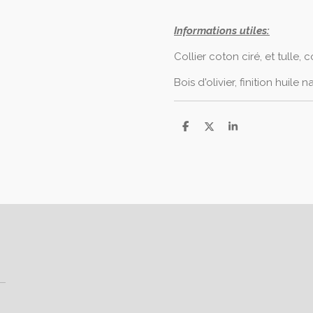
Informations utiles:
Collier coton ciré, et tulle, 
Bois d'olivier, finition huile n
P
P
P
a
a
a
r
r
r
t
t
t
a
a
a
g
g
g
e
e
e
r
r
r