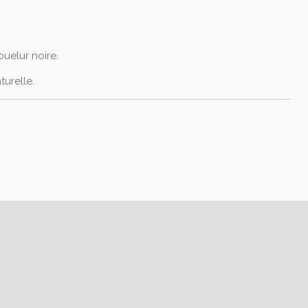
couelur noire.
aturelle.