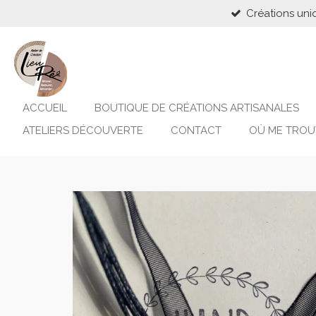
Créations uni
Passer
au
contenu
principal
ACCUEIL
BOUTIQUE DE CRÉATIONS ARTISANALES
ATELIERS DÉCOUVERTE
CONTACT
OÙ ME TROU