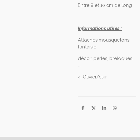
Entre 8 et 10 cm de long
Informations utiles :
Attaches mousquetons
fantaisie
décor: perles, breloques
...
4: Olivier/cuir
P
P
P
P
a
a
a
a
r
r
r
r
t
t
t
t
a
a
a
a
g
g
g
g
e
e
e
e