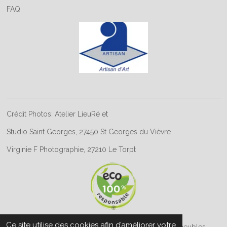
FAQ
Crédit Photos: Atelier LieuRé et
Studio Saint Georges, 27450 St Georges du Vièvre
Virginie F Photographie, 27210 Le Torpt
Ce site utilise des cookies afin d’améliorer votre