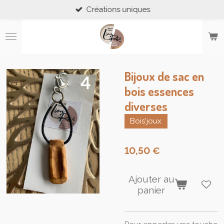
Créations uniques
Passer
au
contenu
principal
Bijoux de sac en
bois essences
diverses
Bois'joux
10,50 €
Ajouter au
panier