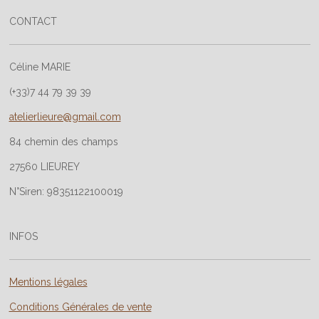
r
r
r
r
CONTACT
Céline MARIE
(+33)7 44 79 39 39
atelierlieure@gmail.com
84 chemin des champs
27560 LIEUREY
N°Siren: 98351122100019
INFOS
Mentions légales
Conditions Générales de vente