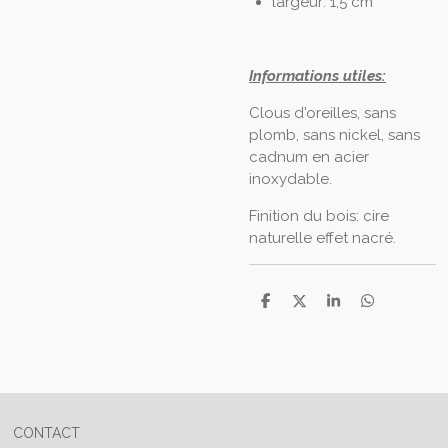
largeur: 1,5 cm
Informations utiles:
Clous d'oreilles, sans
plomb, sans nickel, sans
cadnum en acier
inoxydable.
Finition du bois: cire
naturelle effet nacré.
P
P
P
P
a
a
a
a
r
r
r
r
t
t
t
t
a
a
a
a
g
g
g
g
e
e
e
e
r
r
r
r
CONTACT