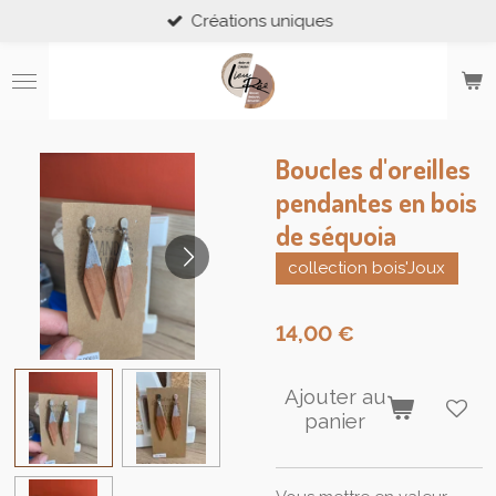
Créations uniques
Passer
au
contenu
principal
Boucles d'oreilles
pendantes en bois
de séquoia
collection bois'Joux
14,00 €
Ajouter au
panier