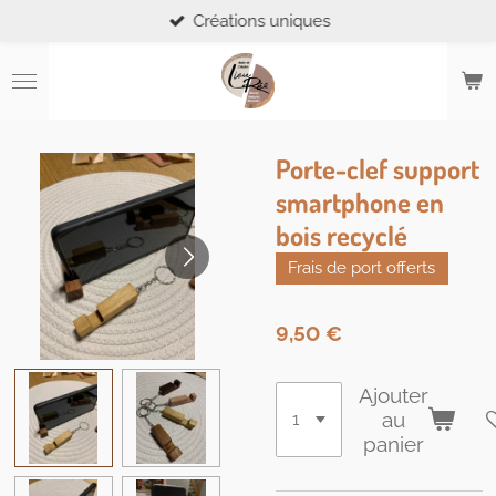
Créations uniques
Passer
au
contenu
principal
Porte-clef support
smartphone en
bois recyclé
Frais de port offerts
9,50 €
Ajouter
au
panier