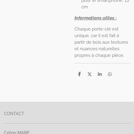
pour le smartphone: 1,2
cm
Informations utiles :
Chaque porte-clé est
unique, car il est fait à
partir de bois aux textures
et nuances naturelles
propres à chaque pièce.
P
P
P
P
a
a
a
a
r
r
r
r
t
t
t
t
a
a
a
a
g
g
g
g
e
e
e
e
r
r
r
r
CONTACT
Céline MARIE