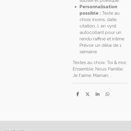
subtile et poétique.
Personnalisation
possible :
Texte au
choix (noms, date,
citation…), en vynil
autocollant pour un
rendu raffiné et intime.
Prévoir un délai de 1
semaine.
Textes au choix: Toi & moi;
Ensemble; Nous: Famille;
Je t'aime; Maman, ...
P
P
P
P
a
a
a
a
r
r
r
r
t
t
t
t
a
a
a
a
g
g
g
g
e
e
e
e
r
r
r
r