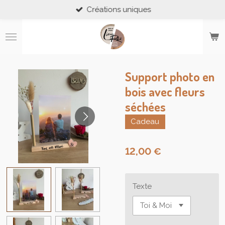
Créations uniques
Passer
au
contenu
principal
Support photo en
bois avec fleurs
séchées
Cadeau
12,00 €
Texte