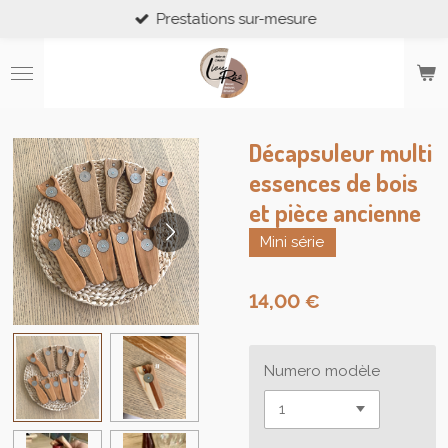
Prestations sur-mesure
Passer
au
contenu
principal
Décapsuleur multi
essences de bois
et pièce ancienne
Mini série
14,00 €
Numero modèle