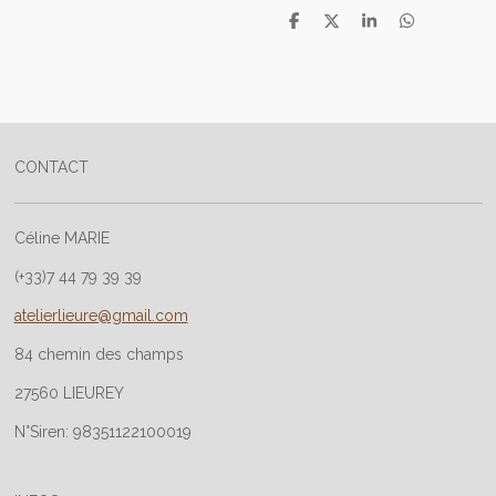
P
P
P
P
a
a
a
a
r
r
r
r
t
t
t
t
a
a
a
a
g
g
g
g
e
e
e
e
r
r
r
r
CONTACT
Céline MARIE
(+33)7 44 79 39 39
atelierlieure@gmail.com
84 chemin des champs
27560 LIEUREY
N°Siren: 98351122100019