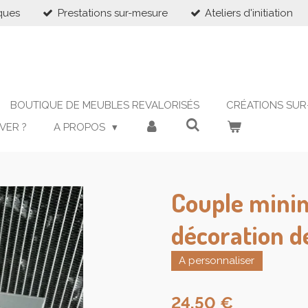
ques
Prestations sur-mesure
Ateliers d'initiation
BOUTIQUE DE MEUBLES REVALORISÉS
CRÉATIONS SUR
VER ?
A PROPOS
Couple minim
décoration d
A personnaliser
24,50 €