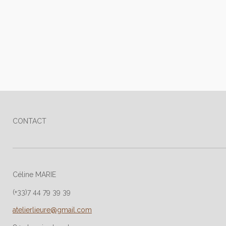
CONTACT
Céline MARIE
(+33)7 44 79 39 39
atelierlieure@gmail.com